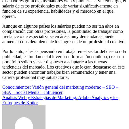
diseñadores gráficos, diseñadores web y publicistas. Sin embargo, el
salario de estos profesionales puede variar significativamente en
función de su experiencia, habilidades y el mercado en el que
operen.
Aunque en algunos países los salarios pueden no ser tan altos en
comparación con otras profesiones, la posibilidad de trabajar como
freelance o de especializarse en áreas muy demandadas puede
aumentar considerablemente los ingresos de un profesional creativo.
Por lo tanto, si estás pensando en trabajar en el sector del diseño o la
publicidad, es fundamental invertir en formación continua, crear un
portafolio sólido y estar dispuesto a adaptarte a las nuevas
tendencias del mercado. Los creativos que logran destacarse en este
sector pueden encontrar trabajos bien remunerados y tener una
carrera profesional muy satisfactoria.
Beitragsnavigation
Conocimientos: Visión general del marketing moderno – SEO –
SEA – Social Media – Influencer
Análisis Web y Estrategias de Marketing: Adobe Analytics y los
Enfoques de Kotler