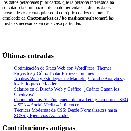
los datos personales publicados, que la persona interesada ha
solicitado la eliminación de cualquier enlace a dichos datos
personales o de cualquier copia o réplica de los mismos. El
empleado de
Onetomarket.es / bo mediaconsult
tomará las
medidas necesarias en cada caso particular.
Últimas entradas
Optimización de Sitios Web con WordPress: Themes,
Proyectos y Cómo Evitar Errores Comunes
Análisis Web y Estrategias de Marketing: Adobe Analytics y
los Enfoques de Kotler
Salarios en el Diseño Web y Gráfico: ¿Cuánto Ganan los
Creativos?
Conocimientos: Visión general del marketing moderno – SEO
– SEA – Social Media – Influencer
Técnicas Modernas de CSS: Desde Normalize.css hasta
SCSS y Ejercicios Avanzados
Contribuciones antiguas